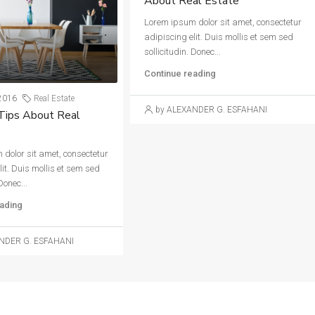
About Real Estate
Lorem ipsum dolor sit amet, consectetur
adipiscing elit. Duis mollis et sem sed
sollicitudin. Donec...
Continue reading
2016
Real Estate
by ALEXANDER G. ESFAHANI
Tips About Real
dolor sit amet, consectetur
lit. Duis mollis et sem sed
Donec...
ading
NDER G. ESFAHANI