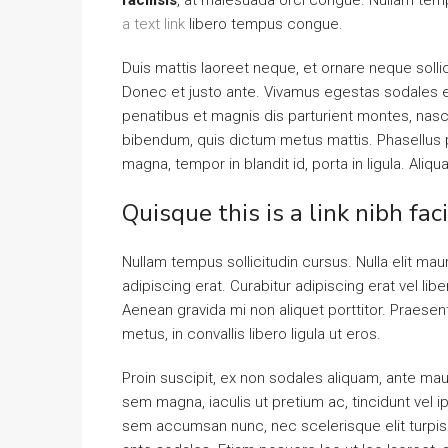
facilisis
, at malesuada orci congue. Nullam tempu
a text link
libero tempus congue.
Duis mattis laoreet neque, et ornare neque solli
Donec et justo ante. Vivamus egestas sodales 
penatibus et magnis dis parturient montes, nascet
bibendum, quis dictum metus mattis. Phasellus p
magna, tempor in blandit id, porta in ligula. Aliq
Quisque this is a link nibh fac
Nullam tempus sollicitudin cursus. Nulla elit maur
adipiscing erat. Curabitur adipiscing erat vel 
Aenean gravida mi non aliquet porttitor. Praese
metus, in convallis libero ligula ut eros.
Proin suscipit, ex non sodales aliquam, ante maur
sem magna, iaculis ut pretium ac, tincidunt vel
sem accumsan nunc, nec scelerisque elit turpis e