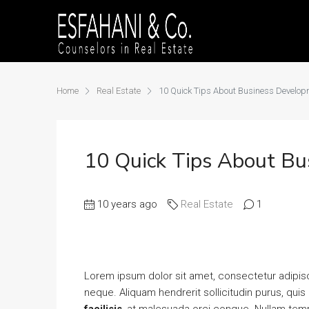
Home
Real Estate
10 Quick Tips About Business Develop
10 Quick Tips About B
10 years ago
Real Estate
1
Lorem ipsum dolor sit amet, consectetur adipisci
neque. Aliquam hendrerit sollicitudin purus, qu