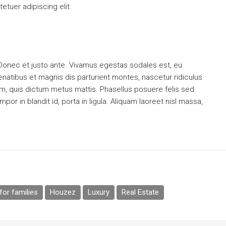
tuer adipiscing elit.
 Donec et justo ante. Vivamus egestas sodales est, eu
atibus et magnis dis parturient montes, nascetur ridiculus
dum, quis dictum metus mattis. Phasellus posuere felis sed
or in blandit id, porta in ligula. Aliquam laoreet nisl massa,
or families
Houzez
Luxury
Real Estate