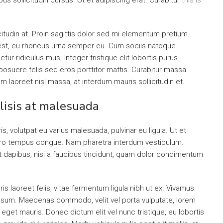
s sollicitudin cursus. Ut et adipiscing erat. Curabitur
this is
citudin at. Proin sagittis dolor sed mi elementum pretium.
est, eu rhoncus urna semper eu. Cum sociis natoque
ur ridiculus mus. Integer tristique elit lobortis purus
osuere felis sed eros porttitor mattis. Curabitur massa
uam laoreet nisl massa, at interdum mauris sollicitudin et.
ilisis at malesuada
is, volutpat eu varius malesuada, pulvinar eu ligula. Ut et
libero tempus congue. Nam pharetra interdum vestibulum.
nt dapibus, nisi a faucibus tincidunt, quam dolor condimentum
is laoreet felis, vitae fermentum ligula nibh ut ex. Vivamus
 ipsum. Maecenas commodo, velit vel porta vulputate, lorem
get mauris. Donec dictum elit vel nunc tristique, eu lobortis