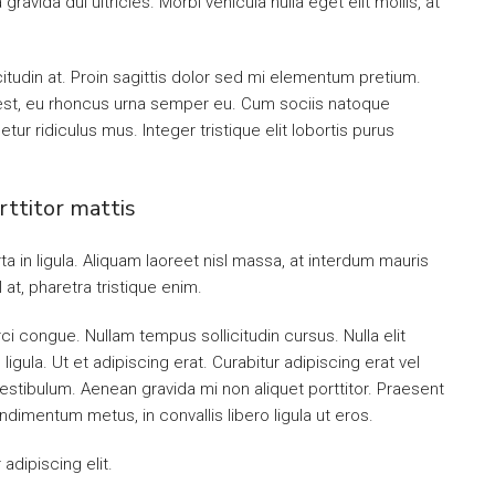
ravida dui ultricies. Morbi vehicula nulla eget elit mollis, at
citudin at. Proin sagittis dolor sed mi elementum pretium.
est, eu rhoncus urna semper eu. Cum sociis natoque
ur ridiculus mus. Integer tristique elit lobortis purus
rttitor mattis
a in ligula. Aliquam laoreet nisl massa, at interdum mauris
sl at, pharetra tristique enim.
orci congue. Nullam tempus sollicitudin cursus. Nulla elit
ligula. Ut et adipiscing erat. Curabitur adipiscing erat vel
tibulum. Aenean gravida mi non aliquet porttitor. Praesent
ndimentum metus, in convallis libero ligula ut eros.
dipiscing elit.