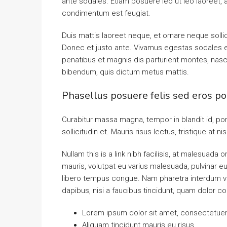
ante sodales. Etiam posuere leo ut leo laoreet, a g
condimentum est feugiat.
Duis mattis laoreet neque, et ornare neque solli
Donec et justo ante. Vivamus egestas sodales 
penatibus et magnis dis parturient montes, nascet
bibendum, quis dictum metus mattis.
Phasellus posuere felis sed eros po
Curabitur massa magna, tempor in blandit id, port
sollicitudin et. Mauris risus lectus, tristique at ni
Nullam this is a link nibh facilisis, at malesuada 
mauris, volutpat eu varius malesuada, pulvinar eu 
libero tempus congue. Nam pharetra interdum ves
dapibus, nisi a faucibus tincidunt, quam dolor co
Lorem ipsum dolor sit amet, consectetuer a
Aliquam tincidunt mauris eu risus.