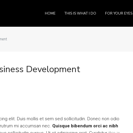
HOME
THIS IS WHAT I DO
FOR YOUR EYES
ment
usiness Development
ng elit. Duis mollis et sem sed sollicitudin. Donec non odio
is rutrum mi accumsan nec.
Quisque bibendum orci ac nibh